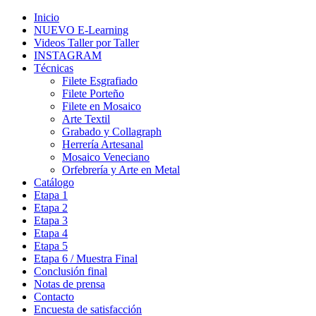
Inicio
NUEVO E-Learning
Videos Taller por Taller
INSTAGRAM
Técnicas
Filete Esgrafiado
Filete Porteño
Filete en Mosaico
Arte Textil
Grabado y Collagraph
Herrería Artesanal
Mosaico Veneciano
Orfebrería y Arte en Metal
Catálogo
Etapa 1
Etapa 2
Etapa 3
Etapa 4
Etapa 5
Etapa 6 / Muestra Final
Conclusión final
Notas de prensa
Contacto
Encuesta de satisfacción