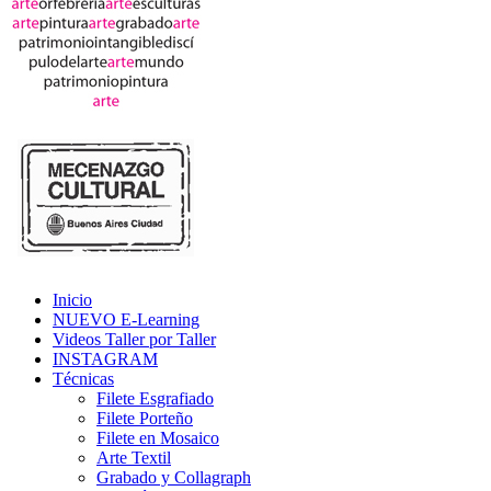
Inicio
NUEVO E-Learning
Videos Taller por Taller
INSTAGRAM
Técnicas
Filete Esgrafiado
Filete Porteño
Filete en Mosaico
Arte Textil
Grabado y Collagraph