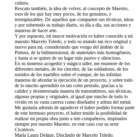
cultura.
Rescato también, la idea de volver, al concepto de Maestro,
esos de los que hay muy pocos, de los genuinos, e
irremplazables. De aquellos que comparten sus técnicas, ideas
y por sobretodo su trabajo diario, su día a día, sus acciones y
maneras de hacer arte.
Y por supuesto, mi mayor motivación es haber conocido a mi
maestro Marcelo Toledo, y todo su mundo tan rico original y
nuevo para mí, considerando que vengo del ámbito de la
Pintura, de la bidimensional, de materiales más homogéneos,
y hasta si se quiere de un lugar más pasivo y silencioso.
En su inmenso acogedor y mágico taller, me enamore de los
diferentes metales, de los cinceles, de las soldadoras, de los
sonidos de los martillos sobre el yunque, de las infinitas
maneras de abordar la ejecución de un proyecto, y sobre todo
de lo mucho aprendido en tan corto periodo, gracias a la
calidez y desinteresada manera de transmitirnos, sus técnicas,
algunas propias y originales, al igual que mucho de todo lo
vivido en su vasta carrera como diseñador y artista del metal.
Me gustaría además de agradecer el haber podido formar parte
de este hermoso proyecto, el haber tenido la posibilidad de
realizar mi propia obra junto a mis compañeros, inspirados
siempre por nuestro Maestro, en este caso con su serie
Cicatrices.
María Laura Delgue, Discípulo de Marcelo Toledo.