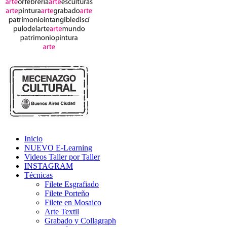
Inicio
NUEVO E-Learning
Videos Taller por Taller
INSTAGRAM
Técnicas
Filete Esgrafiado
Filete Porteño
Filete en Mosaico
Arte Textil
Grabado y Collagraph