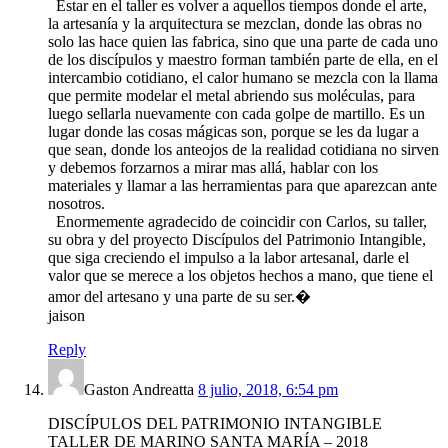
Estar en el taller es volver a aquellos tiempos donde el arte,
la artesanía y la arquitectura se mezclan, donde las obras no
solo las hace quien las fabrica, sino que una parte de cada uno
de los discípulos y maestro forman también parte de ella, en el
intercambio cotidiano, el calor humano se mezcla con la llama
que permite modelar el metal abriendo sus moléculas, para
luego sellarla nuevamente con cada golpe de martillo. Es un
lugar donde las cosas mágicas son, porque se les da lugar a
que sean, donde los anteojos de la realidad cotidiana no sirven
y debemos forzarnos a mirar mas allá, hablar con los
materiales y llamar a las herramientas para que aparezcan ante
nosotros.
Enormemente agradecido de coincidir con Carlos, su taller,
su obra y del proyecto Discípulos del Patrimonio Intangible,
que siga creciendo el impulso a la labor artesanal, darle el
valor que se merece a los objetos hechos a mano, que tiene el
amor del artesano y una parte de su ser.�
jaison
Reply
Gaston Andreatta
8 julio, 2018, 6:54 pm
DISCÍPULOS DEL PATRIMONIO INTANGIBLE
TALLER DE MARINO SANTA MARÍA – 2018