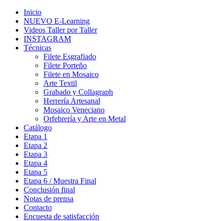
Inicio
NUEVO E-Learning
Videos Taller por Taller
INSTAGRAM
Técnicas
Filete Esgrafiado
Filete Porteño
Filete en Mosaico
Arte Textil
Grabado y Collagraph
Herrería Artesanal
Mosaico Veneciano
Orfebrería y Arte en Metal
Catálogo
Etapa 1
Etapa 2
Etapa 3
Etapa 4
Etapa 5
Etapa 6 / Muestra Final
Conclusión final
Notas de prensa
Contacto
Encuesta de satisfacción