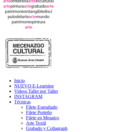
Inicio
NUEVO E-Learning
Videos Taller por Taller
INSTAGRAM
Técnicas
Filete Esgrafiado
Filete Porteño
Filete en Mosaico
Arte Textil
Grabado y Collagraph