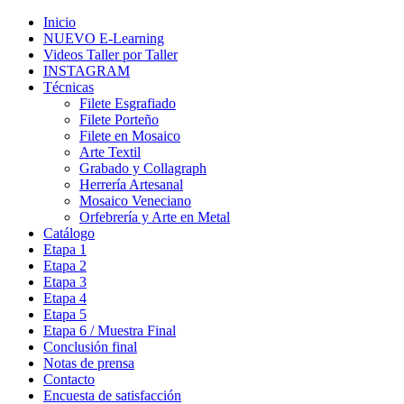
Inicio
NUEVO E-Learning
Videos Taller por Taller
INSTAGRAM
Técnicas
Filete Esgrafiado
Filete Porteño
Filete en Mosaico
Arte Textil
Grabado y Collagraph
Herrería Artesanal
Mosaico Veneciano
Orfebrería y Arte en Metal
Catálogo
Etapa 1
Etapa 2
Etapa 3
Etapa 4
Etapa 5
Etapa 6 / Muestra Final
Conclusión final
Notas de prensa
Contacto
Encuesta de satisfacción