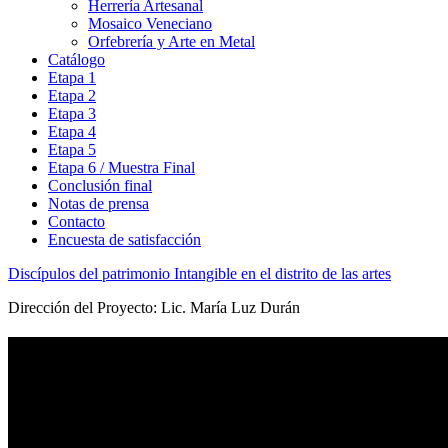
Herrería Artesanal
Mosaico Veneciano
Orfebrería y Arte en Metal
Catálogo
Etapa 1
Etapa 2
Etapa 3
Etapa 4
Etapa 5
Etapa 6 / Muestra Final
Conclusión final
Notas de prensa
Contacto
Encuesta de satisfacción
Discípulos del patrimonio Intangible en el distrito de las artes
Dirección del Proyecto: Lic. María Luz Durán