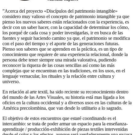
”Acerca del proyecto «Discípulos del patrimonio intangible»
considero muy valioso el concepto de patrimonio intangible ya que
pienso los nuevos saberes están relacionados con la experiencia, es
decir con un saber hacer, con la capacidad de determinar los cómo,
los porqué de cada cosa y poder investigarlas, ir en busca de las
fuentes y seguir haciendo camino ya que, el patrimonio se modifica
con el paso del tiempo y el aporte de las generaciones futuras.
Pienso son saberes que se aprenden en la práctica, es un tipo de
conocimiento que requiere de una experiencia relacional, donde la
persona debe tener siempre una mirada valorativa, pudiendo
reconocer la riqueza de las cosas sencillas así como las más
complejas que se encuentran en las tradiciones, en los usos, en el
lenguaje vernacular, los rituales y la relación entre cultura y
universo.
En relación al arte textil, ha sido reciente su reconocimiento dentro
del mundo de las Artes Visuales, su historia está mas ligada a los
oficios en la cultura occidental y a diversos usos en las culturas de la
América precolombina, que van desde lo utilitario a lo sagrado.
El objetivo de estos encuentros que estaré coordinando es el
intercambio: se trata de poder armar un espacio para la enseñanza-
aprendizaje / producción-exhibición de piezas textiles intervenidas
desde el color y los efectos, aunque será verdaderamente una excusa