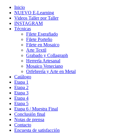
Inicio
NUEVO E-Learning
Videos Taller por Taller
INSTAGRAM
Técnicas
Filete Esgrafiado
Filete Porteño
Filete en Mosaico
Arte Textil
Grabado y Collagraph
Herrería Artesanal
Mosaico Veneciano
Orfebrería y Arte en Metal
Catálogo
Etapa 1
Etapa 2
Etapa 3
Etapa 4
Etapa 5
Etapa 6 / Muestra Final
Conclusión final
Notas de prensa
Contacto
Encuesta de satisfacción