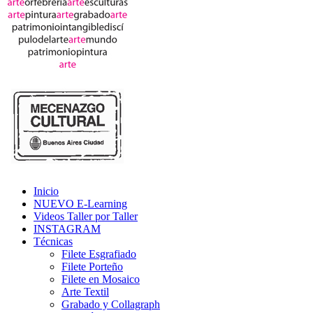
Inicio
NUEVO E-Learning
Videos Taller por Taller
INSTAGRAM
Técnicas
Filete Esgrafiado
Filete Porteño
Filete en Mosaico
Arte Textil
Grabado y Collagraph